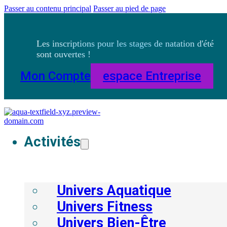
Passer au contenu principal
Passer au pied de page
Les inscriptions pour les stages de natation d'été
sont ouvertes !
Mon Compte
Espace Entreprise
Activités
Univers Aquatique
Univers Fitness
Univers Bien-Être