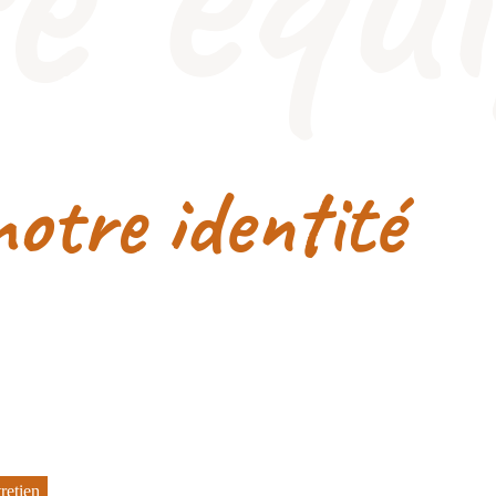
notre identité
retien