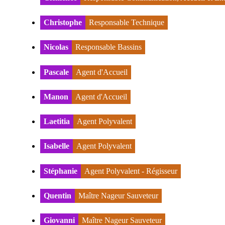
Christophe
Responsable Technique
Nicolas
Responsable Bassins
Pascale
Agent d'Accueil
Manon
Agent d'Accueil
Laetitia
Agent Polyvalent
Isabelle
Agent Polyvalent
Stéphanie
Agent Polyvalent - Régisseur
Quentin
Maître Nageur Sauveteur
Giovanni
Maître Nageur Sauveteur