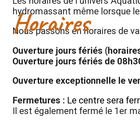
Les horaires de l’univers Aquati
hydromassant même lorsque les
Horaires
Nous passons en horaires de vac
Ouverture jours fériés (horair
Ouverture jours fériés de 08h3
Ouverture exceptionnelle le v
Fermetures :
Le centre sera fe
Il est également fermé le 1er ma