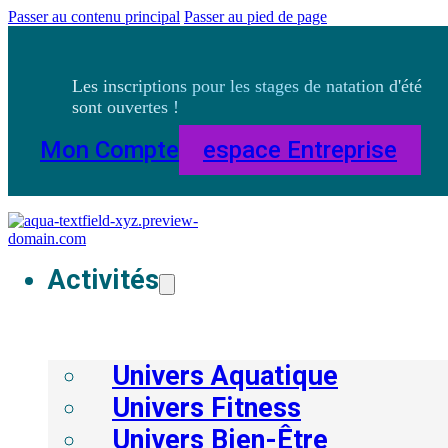
Passer au contenu principal
Passer au pied de page
Les inscriptions pour les stages de natation d'été
sont ouvertes !
Mon Compte
Espace Entreprise
Activités
Univers Aquatique
Univers Fitness
Univers Bien-Être