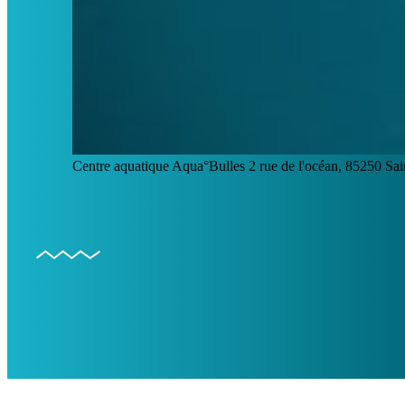
Centre aquatique Aqua°Bulles 2 rue de l'océan, 85250 S